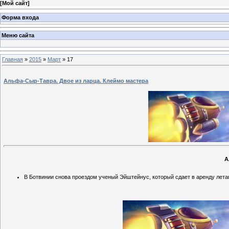
[
Мой сайт
]
Форма входа
Меню сайта
Главная
»
2015
»
Март
»
17
Альфа-Сыр-Тавра. Двое из ларца. Клеймо мастера
А
В Ботвинии снова проездом ученый Эйштейнус, который сдает в аренду лет