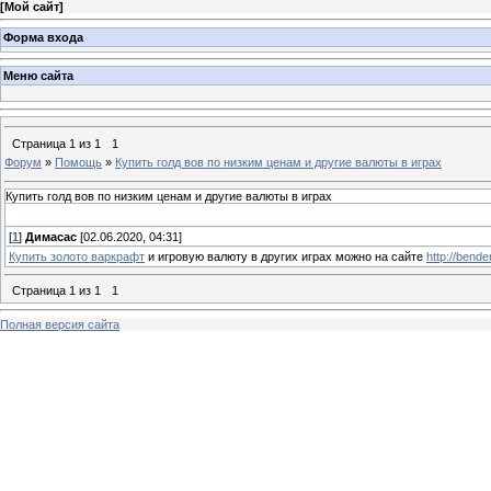
[
Мой сайт
]
Форма входа
Меню сайта
Страница
1
из
1
1
Форум
»
Помощь
»
Купить голд вов по низким ценам и другие валюты в играх
Купить голд вов по низким ценам и другие валюты в играх
[
1
]
Димасас
[02.06.2020, 04:31]
Купить золото варкрафт
и игровую валюту в других играх можно на сайте
http://bend
Страница
1
из
1
1
Полная версия сайта