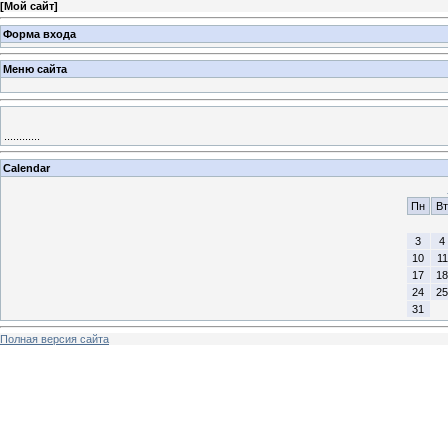
[
Мой сайт
]
Форма входа
Меню сайта
............
Calendar
Пн
Вт
3
4
10
11
17
18
24
25
31
Полная версия сайта