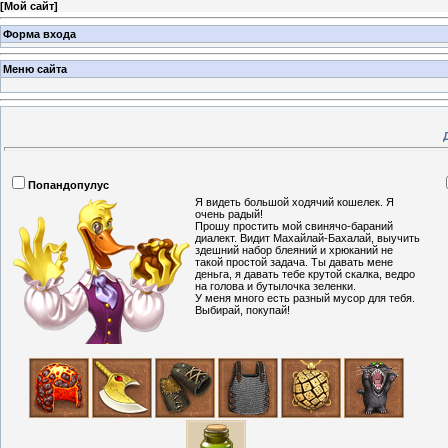
[
Мой сайт
]
Форма входа
Меню сайта
Попандопулус
Я видеть большой ходячий кошелек. Я
очень радый!
Прошу простить мой свинячо-бараний
диалект. Видит Махайлай-Бахалай, выучить
здешний набор блеяний и хрюканий не
такой простой задача. Ты давать мене
деньга, я давать тебе крутой скалка, ведро
на голова и бутылочка зеленки.
У меня много есть разный мусор для тебя.
Выбирай, покупай!