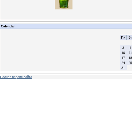
Calendar
Пн
Вт
3
4
10
11
17
18
24
25
31
Полная версия сайта