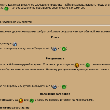
лнить так же как и обычное улучшение предмета – зайти в кузнецу, выбрать предмет 
 за
- т.е. все аналогично повышению уровня обычным шмотом.
, задание не изменяется.
вышения уровня экипировки требуются больше ресурсов чем для обычной экипировки
Ковка
 кузнецов
я экипировку или купить в Закупочной: 1
= 3
).
Расщепление
ть любой легендарный предмет. Отправка происходит за
или
с минимальным
же выбор характеристик аналогичен обычному расщеплению: кузнец принимает заказ и
я экипировку или купить в Закупочной: 1
= 3
).
Наложение заговоров
 отправить за
или
с таким же налогом и такими же минималками.
я заговора составляет: