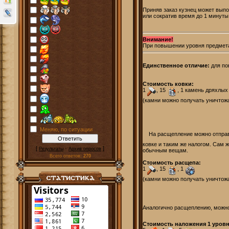
Приняв заказ кузнец может выпо
или сократив время до 1 минуты
Внимание!
При повышении уровня предмета
Единственное отличие:
для по
Стоимость ковки:
1
, 15
, 1 камень дряхлых
(камни можно получать уничтожа
Меняю, по ситуации
На расщепление можно отправи
ковке и таким же налогом. Сам 
[
·
]
Результаты
Архив опросов
обычным вещам.
Всего ответов:
270
Стоимость расщепа:
1
, 15
, 1
(камни можно получать уничтожа
Аналогично расщеплению, можно
Стоимость наложения 1 уровн