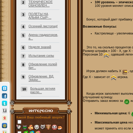
ТЕХНИЧЕСКОЕ
100 уровень – эпическ
2
ОБНОВЛЕН...
100 уровня меняет описа
ПОЛЕТЫ НА
3
АЛЬФА СЫР-...
Бонус, который дает прибавку 
Осенний листопад!
Возможные бонусы:
4
Кастрюлище - увеличива
Арена гладиаторов,
5
а...
Неделя знаний
Это то, на сколько процентов с
6
Размер штрафа = 100 - Х, где Х
Персонаж 10
, одевший леге
Испытание силы
7
Обновление полей
8
бит...
Игрок должен набить X
, о
Обновление. ВД.
Где X - зависит от
игрока.
9
Эффе...
Большая летняя
10
распр...
Когда игрок заполняет выполнит
улучшение кузнецу.
Отправить заказ можно за
и
Минимальная цена:
6
Какой Ваш любимый зверёк?
Максимальная цена
нео
может принять его если 