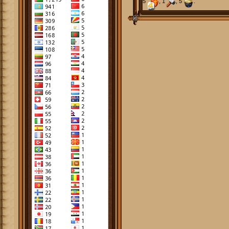
5
, 1
, 5
.