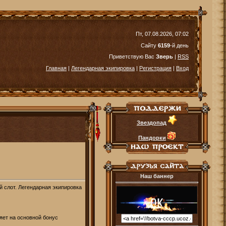
Пт, 07.08.2026, 07:02
Сайту
6159
-й день
Приветствую Вас
Зверь
|
RSS
Главная
|
Легендарная экипировка
|
Регистрация
|
Вход
Звездопад
Пандорки
Наш баннер
 слот. Легендарная экипировка
яет на основной бонус