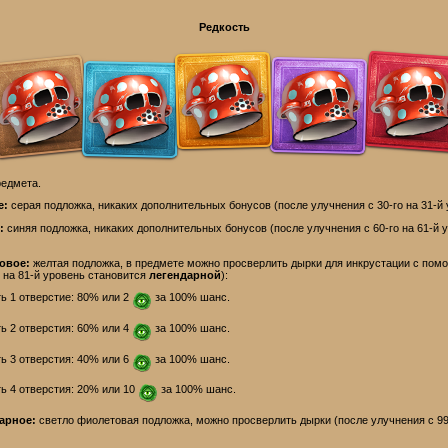
Редкость
редмета.
е:
серая подложка, никаких дополнительных бонусов (после улучнения с 30-го на 31-й
:
синяя подложка, никаких дополнительных бонусов (после улучнения с 60-го на 61-й 
товое:
желтая подложка, в предмете можно просверлить дырки для инкрустации с пом
о на 81-й уровень становится
легендарно
й
):
ь 1 отверстие: 80% или 2
за 100% шанс.
ь 2 отверстия: 60% или 4
за 100% шанс.
ь 3 отверстия: 40% или 6
за 100% шанс.
ь 4 отверстия: 20% или 10
за 100% шанс.
дарное:
светло фиолетовая подложка, можно просверлить дырки (после улучнения с 99-