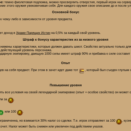
ое:
темно фиолетовая подложка, можно просверлить отверстия, первый игрок на серве
ние этого оружия увековечивая себя. Для каждого оружия свое описание до и после у
Основной бонус
к чему-либо в зависимости от уровня предмета.
ет доход в
Храме Парящих Истин
на 0,5% за каждый свой уровень.
Штраф к бонусу характеристик из за низкого уровня
нижены характеристики, которые должен давать шмот. Свойство актуально только дл
 - действующий уровень персонажа.
ндарную экипировку, дающую 1000 силы имеет штраф 90% и прибавка к силе составит н
Опыт
дев на себя предмет. При этом в зачет идет даже тот
, который был съеден глупым 
Повышение уровня
ь все условия на своей легендарной экипировке (опыт + особое свойство) он может 
ли за
.
или 100
.
граниченна, но взимается 30% налог со сделки. Т.е. игрок отправляет за 100
, кузн
хочет. Налог может быть снижен или увеличен под действием указов.