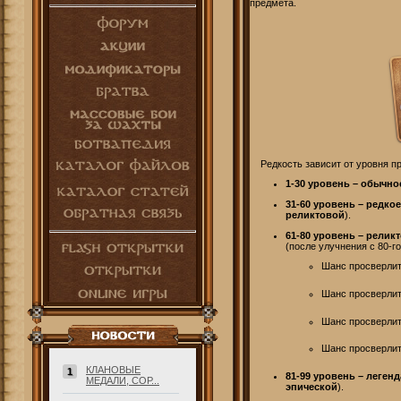
предмета.
Редкость зависит от уровня п
1-30 уровень – обычно
31-60 уровень – редкое
реликтовой
).
61-80 уровень – релик
(после улучнения с 80-г
Шанс просверлит
Шанс просверлит
Шанс просверлит
Шанс просверлит
КЛАНОВЫЕ
1
81-99 уровень – леген
МЕДАЛИ, СОР...
эпическо
й
).