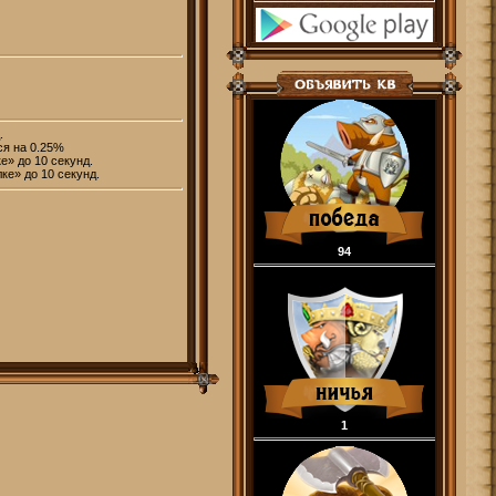
.
ся на 0.25%
» до 10 секунд.
е» до 10 секунд.
94
1