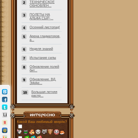
ТЕХНИЧЕСКОЕ
2
ОБНОВЛЕН...
ПОЛЕТЫ НА
3
АЛЬФА СЫР-...
Осенний листопад!
4
Арена гладиаторов,
5
а...
Неделя знаний
6
Испытание силы
7
Обновление полей
8
бит...
Обновление. ВД.
9
Эффе...
Большая летняя
10
распр...
Какой Ваш любимый зверёк?