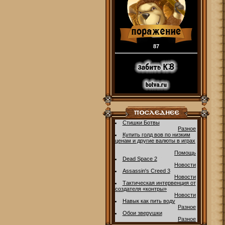
87
Стишки Ботвы
(1)
[
Разное
]
Купить голд вов по низким
ценам и другие валюты в играх
(0)
[
Помощь
]
Dead Space 2
(1)
[
Новости
]
Assassin's Creed 3
(3)
[
Новости
]
Тактическая интервенция от
создателя «контры»
(3)
[
Новости
]
Навык как пить воду
(0)
[
Разное
]
Обои зверушки
(1)
[
Разное
]