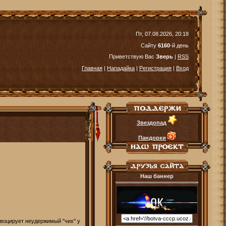
Пт, 07.08.2026, 20:18
Сайту
6160
-й день
Приветствую Вас
Зверь
|
RSS
Главная
|
Нападайка
|
Регистрация
|
Вход
Звездопад
Пандорки
Наш баннер
воцирует неудержимый "чих" у