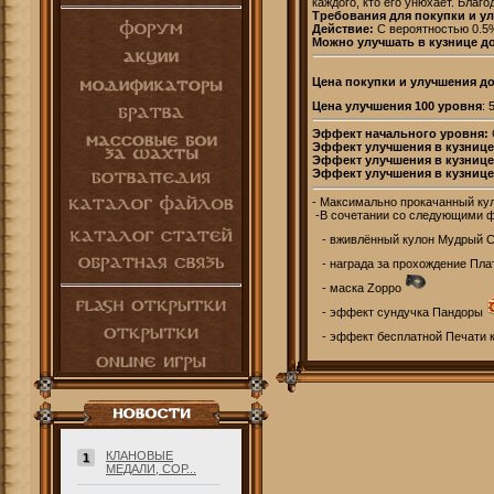
каждого, кто его унюхает. Благ
Требования для покупки и у
Действие:
С вероятностью 0.5%
Можно улучшать в кузнице до
Цена покупки и улучшения до
Цена улучшения 100 уровня
: 
Эффект начального уровня:
Эффект улучшения в кузнице
Эффект улучшения в кузнице 
Эффект улучшения в кузнице 
- Максимально прокачанный кул
-В сочетании со следующими ф
- вживлённый кулон Мудрый 
- награда за прохождение Плат
- маска Zорро
- эффект сундучка Пандоры
- эффект бесплатной Печати 
КЛАНОВЫЕ
1
МЕДАЛИ, СОР...