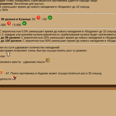
одаря этому обнаружить спрятавшегося противника удается гораздо чаще.
лучшения:
Эксклюзив для крутых.
 уменьшает время до нового нападения в «Бодалке» до 10 секунд
:
50%
 99 уровня в Кузнице:
50
/ 50
5.000
/ 5.000
С вероятностью 0.5% уменьшает время до нового нападения в «Бодалке» до 10 секунд
:
С каждым улучшением кулона вероятность срабатывания кулона будет увеличивать
до 99 уровня:
С вероятностью 25% уменьшает время до нового нападения в «Бодалке
до 100 уровня:
С вероятностью 50% уменьшает время до нового нападения в «Бодалк
он по сути удваивает количество нападений.
акторами позволяет очень быстро осуществлять рост в уровнях:
Слон
инового квеста - удвоение опыта
- 67. Поиск противника в бодалке может осуществляться раз в 30 секунд.
крепости