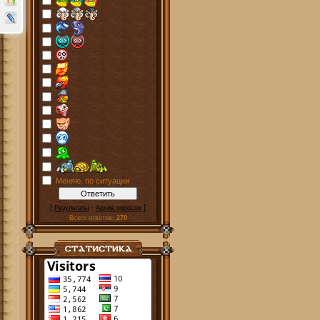
Меняю, по ситуации
[
·
]
Результаты
Архив опросов
Всего ответов:
270