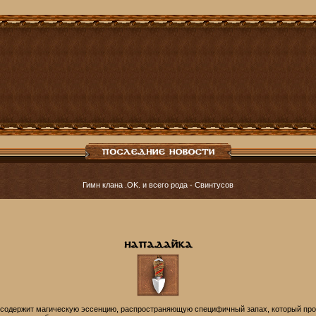
Гимн клана .OK. и всего рода - Cвинтусов
содержит магическую эссенцию, распространяющую специфичный запах, который про