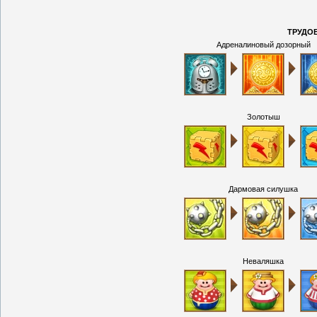
ТРУДО
Адреналиновый дозорный
Золотыш
Дармовая силушка
Неваляшка