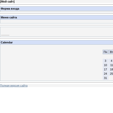
[
Мой сайт
]
Форма входа
Меню сайта
...........
Calendar
Пн
Вт
3
4
10
11
17
18
24
25
31
Полная версия сайта